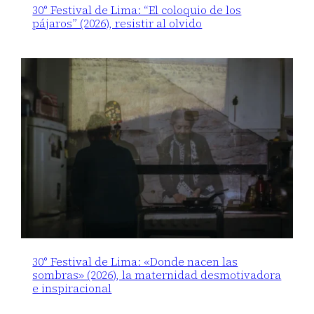
30° Festival de Lima: “El coloquio de los
pájaros” (2026), resistir al olvido
30° Festival de Lima: «Donde nacen las
sombras» (2026), la maternidad desmotivadora
e inspiracional