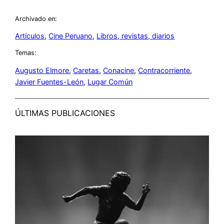
Archivado en:
Artículos
, 
Cine Peruano
, 
Libros, revistas, diarios
Temas:
Augusto Elmore
, 
Caretas
, 
Conacine
, 
Contracorriente
, 
Javier Fuentes-León
, 
Lugar Común
ÚLTIMAS PUBLICACIONES