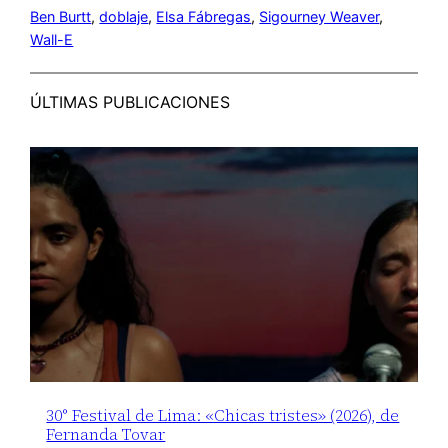
Ben Burtt
, 
doblaje
, 
Elsa Fábregas
, 
Sigourney Weaver
, 
Wall-E
ÚLTIMAS PUBLICACIONES
30° Festival de Lima: «Chicas tristes» (2026), de
Fernanda Tovar