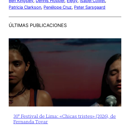
Ben Kingsley
, 
Dennis Hopper
, 
Elegy
, 
Isabel Coixet
, 
Patricia Clarkson
, 
Penélope Cruz
, 
Peter Sarsgaard
ÚLTIMAS PUBLICACIONES
30° Festival de Lima: «Chicas tristes» (2026), de
Fernanda Tovar