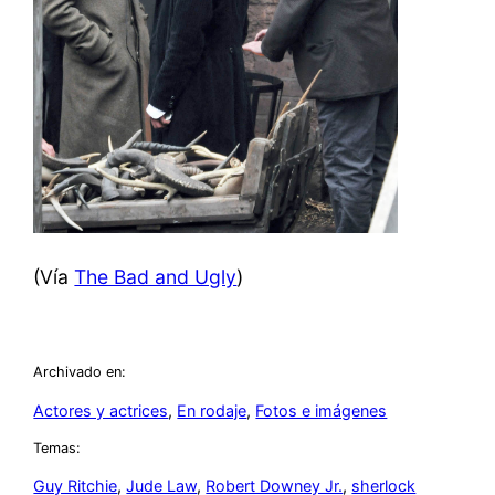
(Vía
The Bad and Ugly
)
Archivado en:
Actores y actrices
, 
En rodaje
, 
Fotos e imágenes
Temas:
Guy Ritchie
, 
Jude Law
, 
Robert Downey Jr.
, 
sherlock