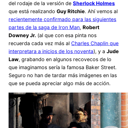
del rodaje de la versión de
Sherlock Holmes
que está realizando
Guy Ritchie
. Ahí vemos al
recientemente confirmado para las siguientes
partes de la saga de Iron Man
,
Robert
Downey Jr.
(al que con esa pinta nos
recuerda cada vez más al
Charles Chaplin que
interpretara a inicios de los noventa
), y a
Jude
Law
, grabando en algunos recovecos de lo
que imaginamos sería la famosa Baker Street.
Seguro no han de tardar más imágenes en las
que se pueda apreciar algo más de acción.