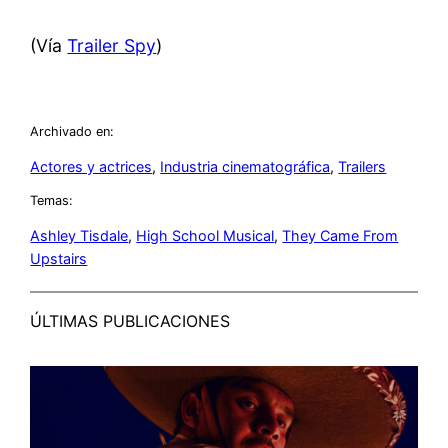
(Vía
Trailer Spy
)
Archivado en:
Actores y actrices
, 
Industria cinematográfica
, 
Trailers
Temas:
Ashley Tisdale
, 
High School Musical
, 
They Came From
Upstairs
ÚLTIMAS PUBLICACIONES