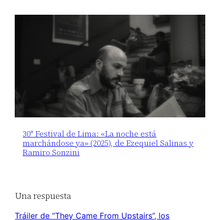
30° Festival de Lima: «La noche está
marchándose ya» (2025), de Ezequiel Salinas y
Ramiro Sonzini
Una respuesta
Tráiler de “They Came From Upstairs”, los