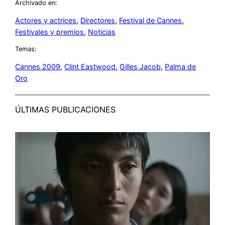
Archivado en:
Actores y actrices
, 
Directores
, 
Festival de Cannes
, 
Festivales y premios
, 
Noticias
Temas:
Cannes 2009
, 
Clint Eastwood
, 
Gilles Jacob
, 
Palma de
Oro
ÚLTIMAS PUBLICACIONES