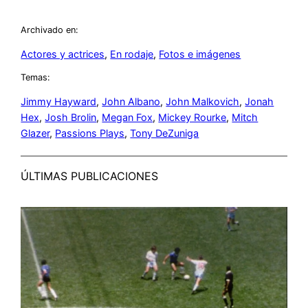
Archivado en:
Actores y actrices
, 
En rodaje
, 
Fotos e imágenes
Temas:
Jimmy Hayward
, 
John Albano
, 
John Malkovich
, 
Jonah
Hex
, 
Josh Brolin
, 
Megan Fox
, 
Mickey Rourke
, 
Mitch
Glazer
, 
Passions Plays
, 
Tony DeZuniga
ÚLTIMAS PUBLICACIONES