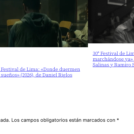
30° Festival de Li
marchándose ya» (
Salinas y Ramiro 
° Festival de Lima: «Donde duermen
 sueños» (2026), de Daniel Riglos
cada.
Los campos obligatorios están marcados con
*