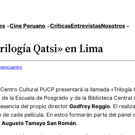
es
Cine Peruano
Críticas
Entrevistas
Nosotros
rilogía Qatsi» en Lima
inencuentro
l Centro Cultural PUCP presentará la llamada «Trilogía Q
e la Escuela de Posgrado y de la Biblioteca Central de
esencia del propio director
Godfrey Reggio
. El reali
n de cada película. En estos formarán parte del panel 
y
Augusto Tamayo San Román
.