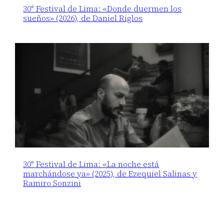
30° Festival de Lima: «Donde duermen los
sueños» (2026), de Daniel Riglos
30° Festival de Lima: «La noche está
marchándose ya» (2025), de Ezequiel Salinas y
Ramiro Sonzini