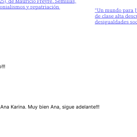
25), de Mauricio Freyre. Semillas,
lonialismos y repatriación
“Un mundo para Ju
de clase alta desc
desigualdades soc
!!!
Ana Karina. Muy bien Ana, sigue adelante!!!