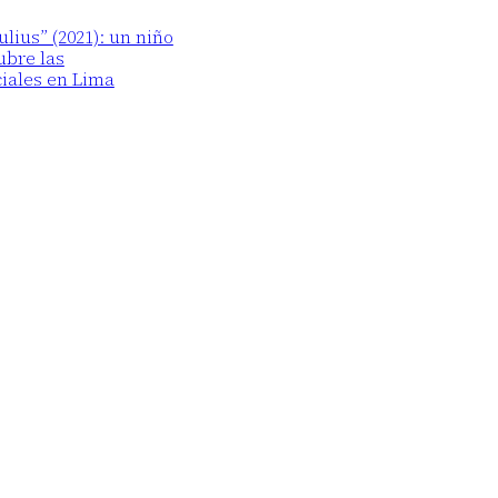
lius” (2021): un niño
ubre las
iales en Lima