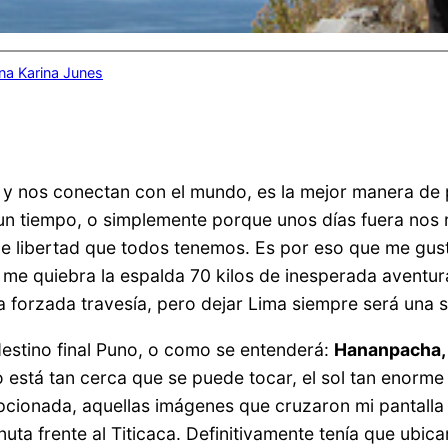
na Karina Junes
itu y nos conectan con el mundo, es la mejor manera d
un tiempo, o simplemente porque unos días fuera nos r
 libertad que todos tenemos. Es por eso que me gusta
o me quiebra la espalda 70 kilos de inesperada aventu
na forzada travesía, pero dejar Lima siempre será una
 destino final Puno, o como se entenderá:
Hananpacha, 
está tan cerca que se puede tocar, el sol tan enorme q
epcionada, aquellas imágenes que cruzaron mi pantall
ta frente al Titicaca. Definitivamente tenía que ubica