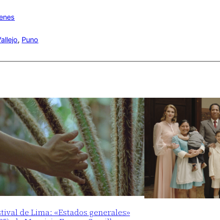
genes
allejo
, 
Puno
tival de Lima: «Estados generales»