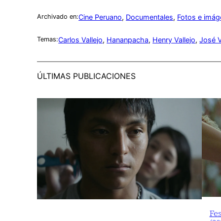
Cine Peruano
, 
Documentales
, 
Fotos e imá
Archivado en:
Carlos Vallejo
, 
Hananpacha
, 
Henry Vallejo
, 
José V
Temas:
ÚLTIMAS PUBLICACIONES
Fes