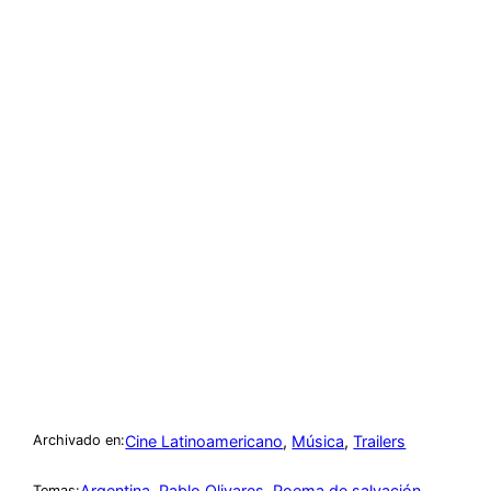
Cine Latinoamericano
, 
Música
, 
Trailers
Archivado en:
Argentina
, 
Pablo Olivares
, 
Poema de salvación
Temas: