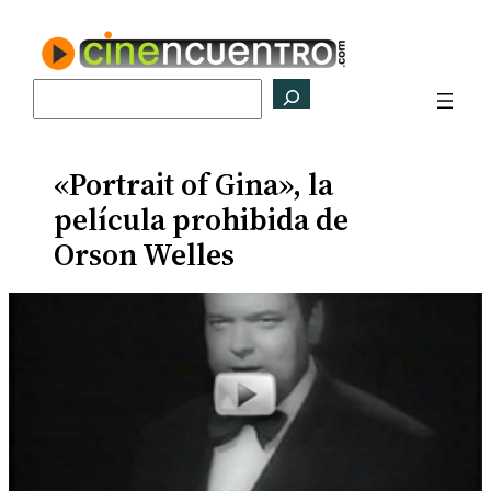
Saltar
al
contenido
Buscar
«Portrait of Gina», la
película prohibida de
Orson Welles