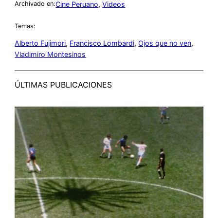
Cine Peruano
, 
Videos
Archivado en:
Temas:
Alberto Fujimori
, 
Francisco Lombardi
, 
Ojos que no ven
, 
Vladimiro Montesinos
ÚLTIMAS PUBLICACIONES