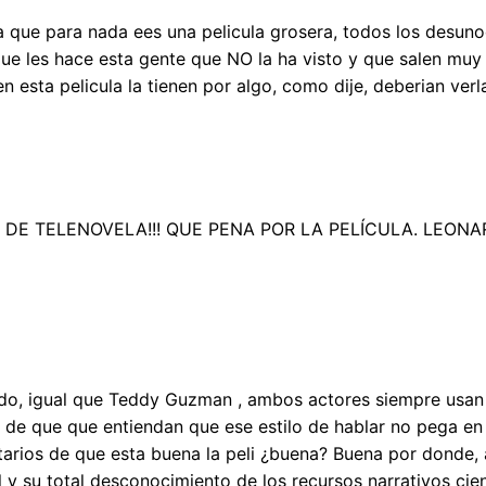
 Ya que para nada ees una pelicula grosera, todos los desunod
s que les hace esta gente que NO la ha visto y que salen mu
n esta pelicula la tienen por algo, como dije, deberian verl
DE TELENOVELA!!! QUE PENA POR LA PELÍCULA. LEON
ado, igual que Teddy Guzman , ambos actores siempre usa
 de que que entiendan que ese estilo de hablar no pega en
arios de que esta buena la peli ¿buena? Buena por donde, a
 y su total desconocimiento de los recursos narrativos cie