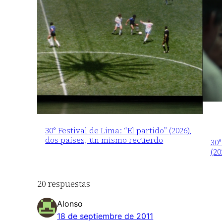
30° Festival de Lima: “El partido” (2026),
dos países, un mismo recuerdo
30°
(20
20 respuestas
Alonso
18 de septiembre de 2011