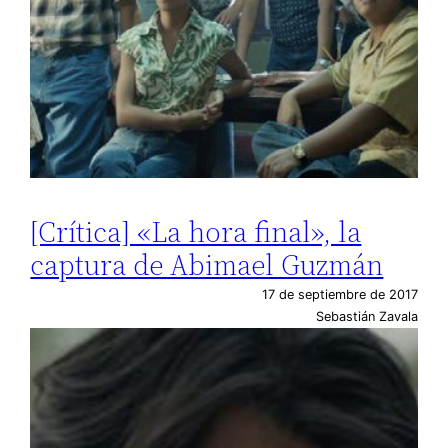
[Crítica] «La hora final», la
captura de Abimael Guzmán
17 de septiembre de 2017
Sebastián Zavala