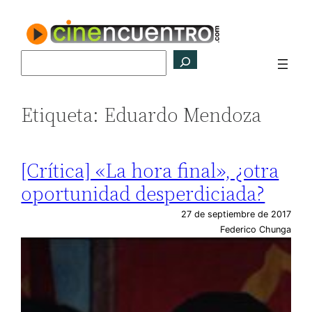
Saltar
al
contenido
Buscar
Etiqueta:
Eduardo Mendoza
[Crítica] «La hora final», ¿otra
oportunidad desperdiciada?
27 de septiembre de 2017
Federico Chunga