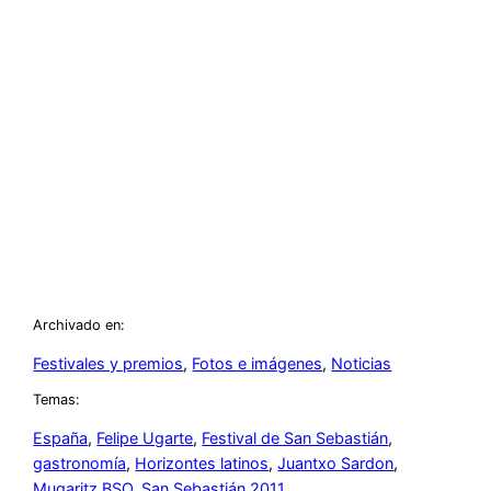
Archivado en:
Festivales y premios
, 
Fotos e imágenes
, 
Noticias
Temas:
España
, 
Felipe Ugarte
, 
Festival de San Sebastián
, 
gastronomía
, 
Horizontes latinos
, 
Juantxo Sardon
, 
Mugaritz BSO
, 
San Sebastián 2011