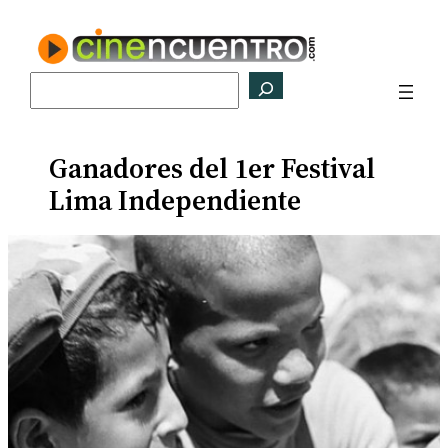
Saltar
al
contenido
Buscar
Ganadores del 1er Festival
Lima Independiente