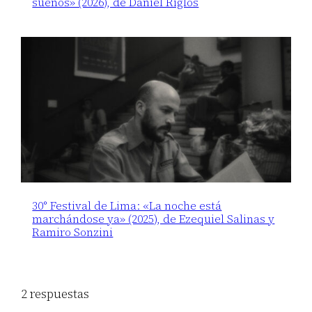
sueños» (2026), de Daniel Riglos
30° Festival de Lima: «La noche está
marchándose ya» (2025), de Ezequiel Salinas y
Ramiro Sonzini
2 respuestas