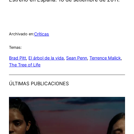
Críticas
Archivado en:
Temas:
Brad Pitt
, 
El árbol de la vida
, 
Sean Penn
, 
Terrence Malick
, 
The Tree of Life
ÚLTIMAS PUBLICACIONES