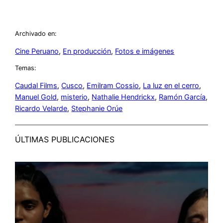
Archivado en:
Cine Peruano
, 
En producción
, 
Fotos e imágenes
Temas:
Caudal Films
, 
Cusco
, 
Emilram Cossio
, 
La luz en el cerro
, 
Manuel Gold
, 
misterio
, 
Nathalie Hendrickx
, 
Ramón García
, 
Ricardo Velarde
, 
Stephanie Orúe
ÚLTIMAS PUBLICACIONES