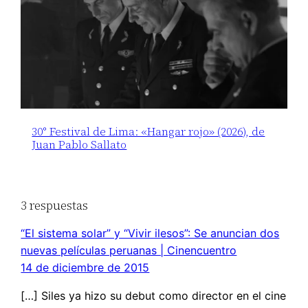
30° Festival de Lima: «Hangar rojo» (2026), de
Juan Pablo Sallato
3 respuestas
“El sistema solar” y “Vivir ilesos”: Se anuncian dos
nuevas películas peruanas | Cinencuentro
14 de diciembre de 2015
[…] Siles ya hizo su debut como director en el cine