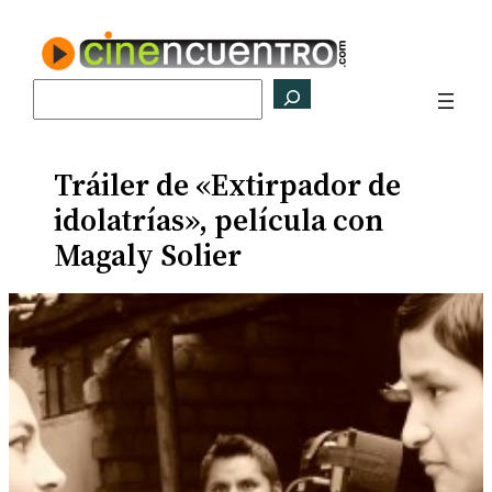
Saltar
al
contenido
Buscar
Tráiler de «Extirpador de
idolatrías», película con
Magaly Solier