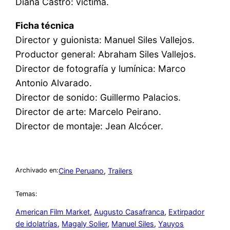
Diana Castro: víctima.
Ficha técnica
Director y guionista: Manuel Siles Vallejos.
Productor general: Abraham Siles Vallejos.
Director de fotografía y lumínica: Marco
Antonio Alvarado.
Director de sonido: Guillermo Palacios.
Director de arte: Marcelo Peirano.
Director de montaje: Jean Alcócer.
Cine Peruano
, 
Trailers
Archivado en:
Temas:
American Film Market
, 
Augusto Casafranca
, 
Extirpador
de idolatrías
, 
Magaly Solier
, 
Manuel Siles
, 
Yauyos