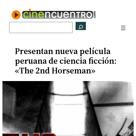
Saltar
al
contenido
Buscar
Presentan nueva película
peruana de ciencia ficción:
«The 2nd Horseman»