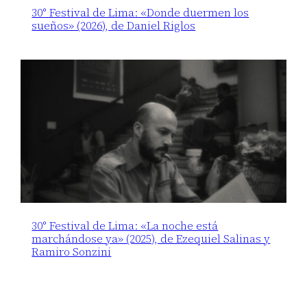
30° Festival de Lima: «Donde duermen los
sueños» (2026), de Daniel Riglos
30° Festival de Lima: «La noche está
marchándose ya» (2025), de Ezequiel Salinas y
Ramiro Sonzini