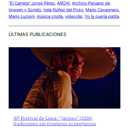
“El Carreta” Jorge Pérez
, 
ARCHI
, 
Archivo Peruano de
Imagen y Sonido
, 
Irela Núñez del Pozo
, 
Mario Cavagnaro
, 
Mario Lucioni
, 
música criolla
, 
videoclip
, 
Yo la quería patita
ÚLTIMAS PUBLICACIONES
30° Festival de Lima: “Jaripeo” (2026),
tradiciones sin fronteras ni prejuicios