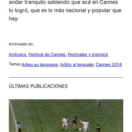
andar tranquilo sabiendo que acá en Cannes
lo logró, que es lo más nacional y popular que
hay.
Archivado en:
Artículos
, 
Festival de Cannes
, 
Festivales y premios
Adieu au language
, 
Adiós al lenguaje
, 
Cannes 2014
Temas:
ÚLTIMAS PUBLICACIONES