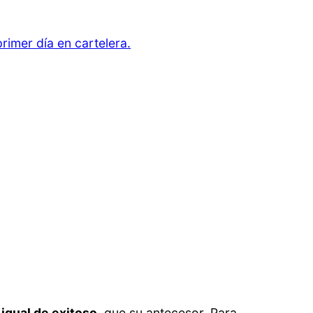
rimer día en cartelera.
 igual de exitoso
, que su antecesor. Para