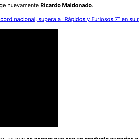
irige nuevamente
Ricardo Maldonado
.
cord nacional, supera a “Rápidos y Furiosos 7” en su p
ipo, ya que
se espera que sea un producto superior, o