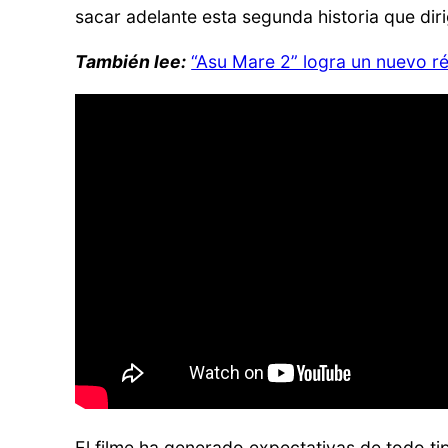
sacar adelante esta segunda historia que d
También lee:
“Asu Mare 2” logra un nuevo ré
El filme ha generado expectativas de todo t