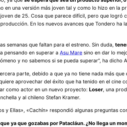
smo en una versión más joven tal y como lo hizo en la 
oven de 25. Cosa que parece difícil, pero que logró co
de producción. En los nuevos avances que Tondero h
as semanas que faltan para el estreno. Sin duda,
tene
ula pensando en superar a
Asu Mare
sino en dar lo mej
nómeno y no sabemos si se pueda superar”, ha dicho A
ercera parte, debido a que ya no tiene nada más que
 quiere aprovechar del éxito que ha tenido en el cine 
ipar como actor en un nuevo proyecto:
Loser
, una pro
nchella y al chileno Stefan Kramer.
llos y Ellas», «Cachín» respondió algunas preguntas c
a que ya que gozabas por Patacláun. ¿No llega un mo