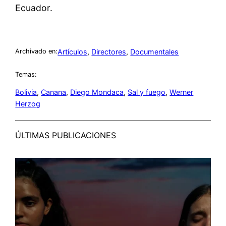
Ecuador.
Artículos
, 
Directores
, 
Documentales
Archivado en:
Temas:
Bolivia
, 
Canana
, 
Diego Mondaca
, 
Sal y fuego
, 
Werner
Herzog
ÚLTIMAS PUBLICACIONES