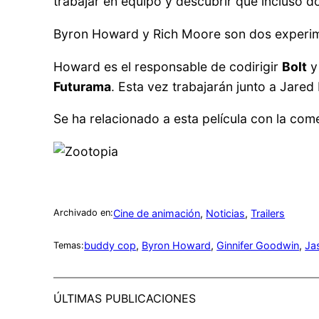
trabajar en equipo y descubrir que incluso 
Byron Howard y Rich Moore son dos experim
Howard es el responsable de codirigir
Bolt
Futurama
. Esta vez trabajarán junto a Jared 
Se ha relacionado a esta película con la co
Cine de animación
, 
Noticias
, 
Trailers
Archivado en:
buddy cop
, 
Byron Howard
, 
Ginnifer Goodwin
, 
Ja
Temas:
ÚLTIMAS PUBLICACIONES