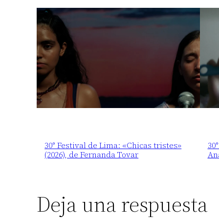
30° Festival de Lima: «Chicas tristes»
30°
(2026), de Fernanda Tovar
An
Deja una respuesta