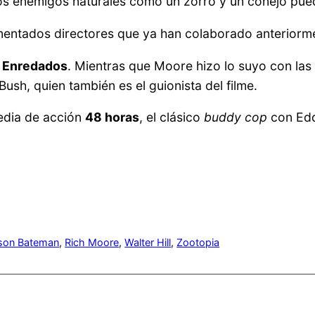
dos enemigos naturales como un zorro y un conejo pu
entados directores que ya han colaborado anteriorm
y
Enredados
. Mientras que Moore hizo lo suyo con las
Bush, quien también es el guionista del filme.
media de acción
48 horas
, el clásico
buddy cop
con Edd
son Bateman
, 
Rich Moore
, 
Walter Hill
, 
Zootopia