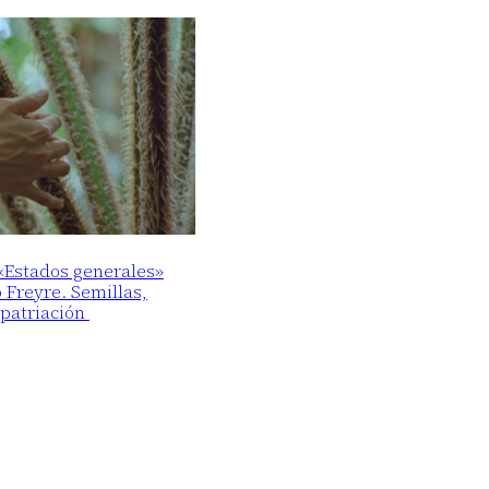
 «Estados generales»
o Freyre. Semillas,
epatriación