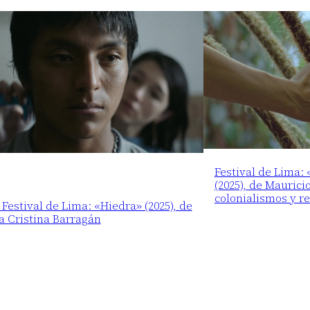
Festival de Lima:
(2025), de Maurici
colonialismos y r
 Festival de Lima: «Hiedra» (2025), de
a Cristina Barragán