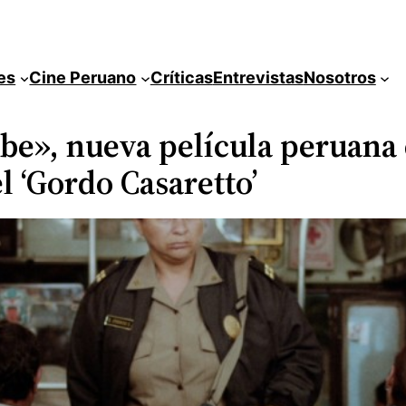
es
Cine Peruano
Críticas
Entrevistas
Nosotros
be», nueva película peruana 
el ‘Gordo Casaretto’