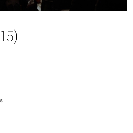
15)
es