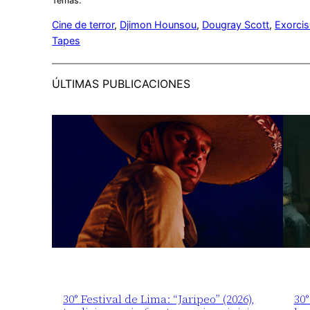
Temas:
Cine de terror
, 
Djimon Hounsou
, 
Dougray Scott
, 
Exorcis
Tapes
ÚLTIMAS PUBLICACIONES
30° Festival de Lima: “Jaripeo” (2026),
30