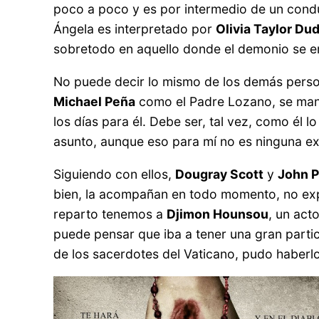
poco a poco y es por intermedio de un condu
Ángela es interpretado por
Olivia Taylor Du
sobretodo en aquello donde el demonio se e
No puede decir lo mismo de los demás person
Michael Peña
como el Padre Lozano, se mant
los días para él. Debe ser, tal vez, como él l
asunto, aunque eso para mí no es ninguna e
Siguiendo con ellos,
Dougray Scott
y
John P
bien, la acompañan en todo momento, no exp
reparto tenemos a
Djimon Hounsou
, un act
puede pensar que iba a tener una gran partic
de los sacerdotes del Vaticano, pudo haberlo