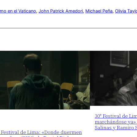
mo en el Vaticano
, 
John Patrick Amedori
, 
Michael Peña
, 
Olivia Tay
30° Festival de Li
marchándose ya» (
Salinas y Ramiro 
° Festival de Lima: «Donde duermen