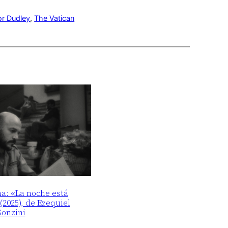
lor Dudley
, 
The Vatican
ma: «La noche está
2025), de Ezequiel
Sonzini