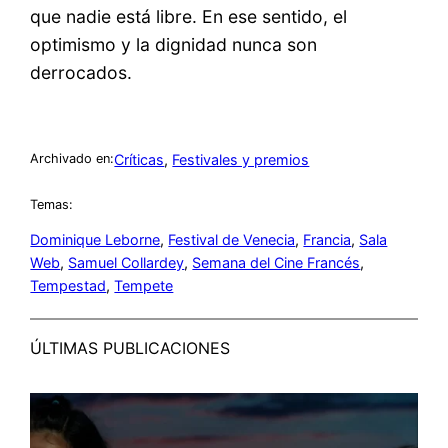
que nadie está libre. En ese sentido, el
optimismo y la dignidad nunca son
derrocados.
Críticas
, 
Festivales y premios
Archivado en:
Temas:
Dominique Leborne
, 
Festival de Venecia
, 
Francia
, 
Sala
Web
, 
Samuel Collardey
, 
Semana del Cine Francés
, 
Tempestad
, 
Tempete
ÚLTIMAS PUBLICACIONES