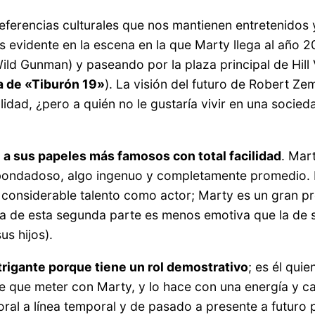
 referencias culturales que nos mantienen entretenidos
 evidente en la escena en la que Marty llega al año 2
ild Gunman) y paseando por la plaza principal de Hi
a de «Tiburón 19»
). La visión del futuro de Robert Ze
dad, ¿pero a quién no le gustaría vivir en una socieda
n a sus papeles más famosos con total facilidad
. Mar
; bondadoso, algo ingenuo y completamente promedio. 
 considerable talento como actor; Marty es un gran p
ama de esta segunda parte es menos emotiva que la de 
us hijos).
rigante porque tiene un rol demostrativo
; es él qui
ene que meter con Marty, y lo hace con una energía y 
oral a línea temporal y de pasado a presente a futuro 