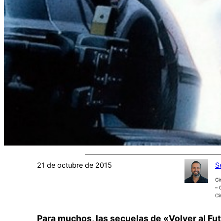
21 de octubre de 2015
S
Ci
– 
Ci
Para muchos, las secuelas de «Volver al Fu