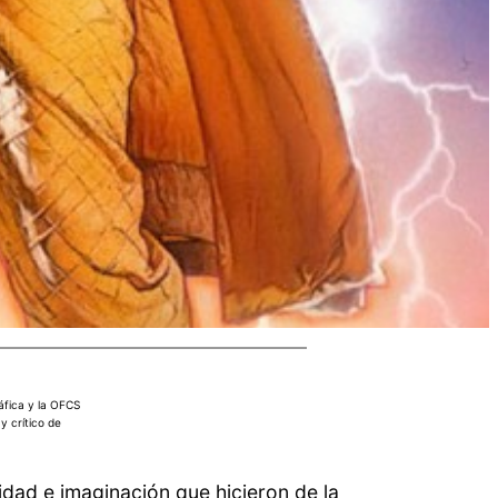
áfica y la OFCS
 y crítico de
idad e imaginación que hicieron de la