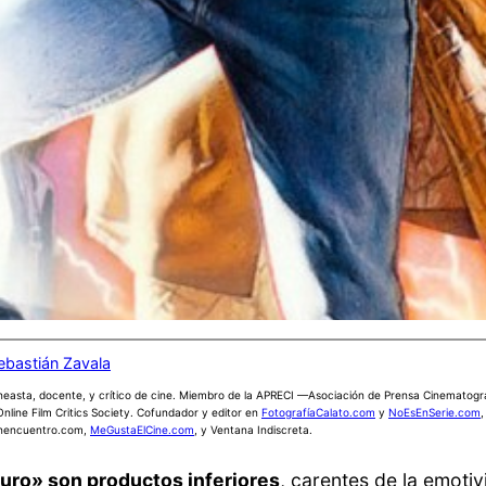
ebastián Zavala
neasta, docente, y crítico de cine. Miembro de la APRECI —Asociación de Prensa Cinematogr
Online Film Critics Society. Cofundador y editor en
FotografíaCalato.com
y
NoEsEnSerie.com
,
nencuentro.com,
MeGustaElCine.com
, y Ventana Indiscreta.
turo» son productos inferiores
, carentes de la emotiv