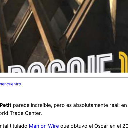
inencuentro
Petit
parece increíble, pero es absolutamente real: e
rld Trade Center.
tal titulado
Man on Wire
que obtuvo el Oscar en el 2