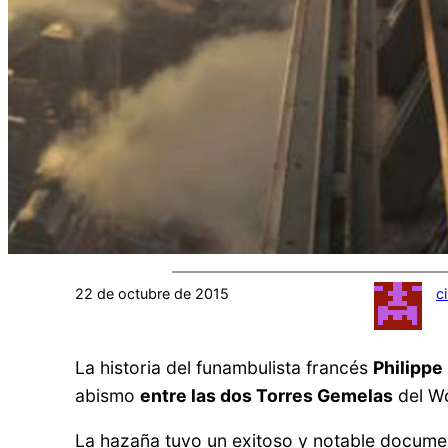
22 de octubre de 2015
c
La historia del funambulista francés
Philippe 
abismo
entre las dos Torres Gemelas
del Wo
La hazaña tuvo un exitoso y notable documen