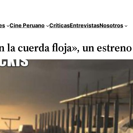
es
Cine Peruano
Críticas
Entrevistas
Nosotros
n la cuerda floja», un estreno