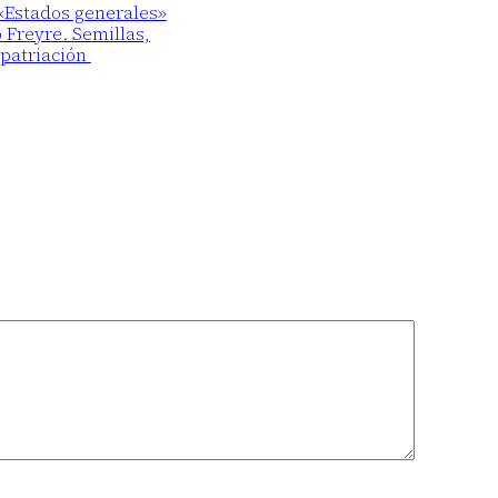
 «Estados generales»
o Freyre. Semillas,
epatriación