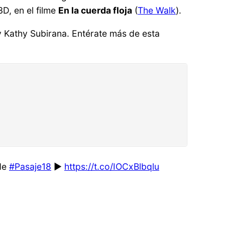
3D, en el filme
En la cuerda floja
(
The Walk
).
y Kathy Subirana. Entérate más de esta
 de
#Pasaje18
►
https://t.co/IOCxBlbqlu