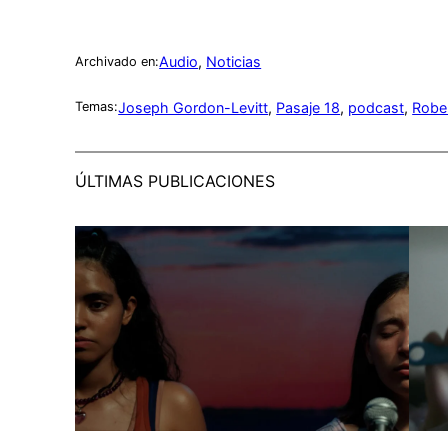
Audio
, 
Noticias
Archivado en:
Joseph Gordon-Levitt
, 
Pasaje 18
, 
podcast
, 
Robe
Temas:
ÚLTIMAS PUBLICACIONES