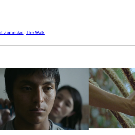
rt Zemeckis
, 
The Walk