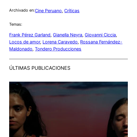
Cine Peruano
, 
Críticas
Archivado en:
Temas:
Frank Pérez Garland
, 
Gianella Neyra
, 
Giovanni Ciccia
, 
Locos de amor
, 
Lorena Caravedo
, 
Rossana Fernández-
Maldonado
, 
Tondero Producciones
ÚLTIMAS PUBLICACIONES