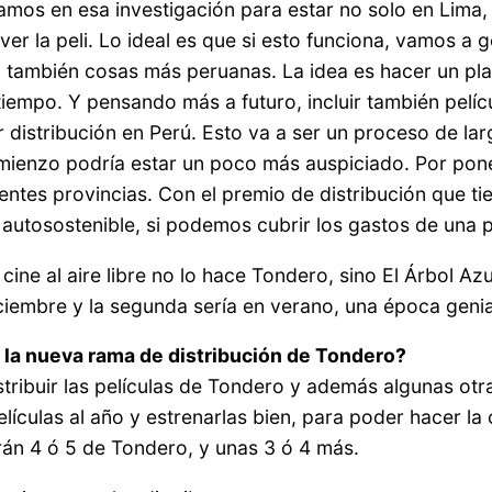
tamos en esa investigación para estar no solo en Lima
ver la peli. Lo ideal es que si esto funciona, vamos a
o también cosas más peruanas. La idea es hacer un plan 
iempo. Y pensando más a futuro, incluir también pelíc
r distribución en Perú. Esto va a ser un proceso de l
omienzo podría estar un poco más auspiciado. Por pone
entes provincias. Con el premio de distribución que t
ce autosostenible, si podemos cubrir los gastos de una 
 cine al aire libre no lo hace Tondero, sino El Árbol A
iembre y la segunda sería en verano, una época genial
 la nueva rama de distribución de Tondero?
tribuir las películas de Tondero y además algunas ot
películas al año y estrenarlas bien, para poder hacer
erán 4 ó 5 de Tondero, y unas 3 ó 4 más.