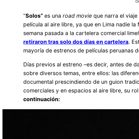
Ci
“
Solos”
es una
road movie
que narra el viaje
película al aire libre, ya que en Lima nadie l
semana pasada a la cartelera comercial li
retiraron tras solo dos días en cartelera
. Es
mayoría de estrenos de películas peruanas d
Días previos al estreno –es decir, antes de 
sobre diversos temas, entre ellos: las difere
documental prescindiendo de un guion tradic
comerciales y en espacios al aire libre, su
continuación: