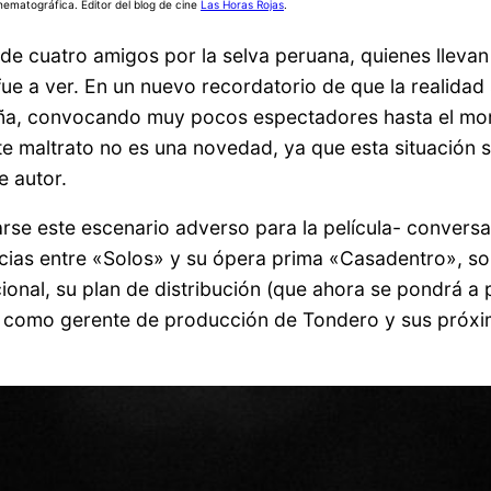
nematográfica. Editor del blog de cine
Las Horas Rojas
.
 de cuatro amigos por la selva peruana, quienes llevan
a fue a ver. En un nuevo recordatorio de que la realidad
meña, convocando muy pocos espectadores hasta el m
te maltrato no es una novedad, ya que esta situación 
e autor.
darse este escenario adverso para la película- conver
ncias entre «Solos» y su ópera prima «Casadentro», sob
ional, su plan de distribución (que ahora se pondrá a
 rol como gerente de producción de Tondero y sus pró