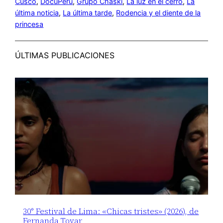
Cusco
, 
DocuPerú
, 
Grupo Chaski
, 
La luz en el cerro
, 
La
última noticia
, 
La última tarde
, 
Rodencia y el diente de la
princesa
ÚLTIMAS PUBLICACIONES
30° Festival de Lima: «Chicas tristes» (2026), de
Fernanda Tovar