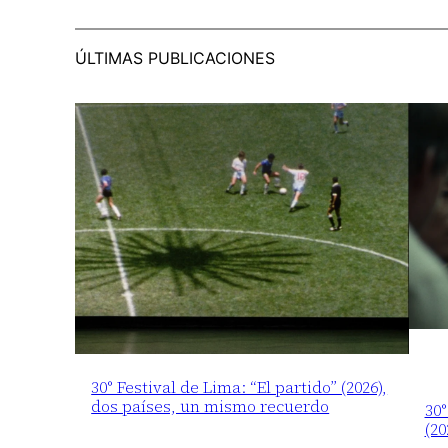
ÚLTIMAS PUBLICACIONES
30° Festival de Lima: “El partido” (2026),
dos países, un mismo recuerdo
30°
(20