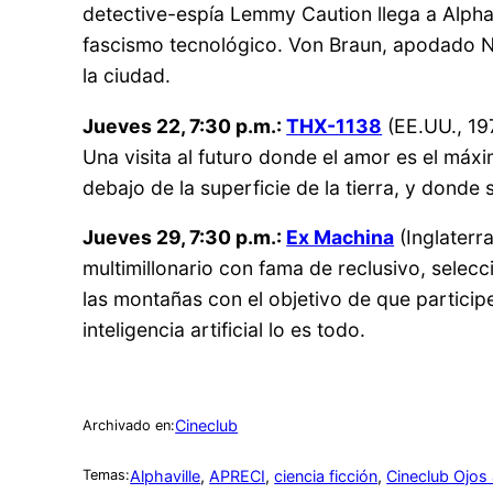
detective-espía Lemmy Caution llega a Alpha
fascismo tecnológico. Von Braun, apodado No
la ciudad.
Jueves 22, 7:30 p.m.:
THX-1138
(EE.UU., 19
Una visita al futuro donde el amor es el máx
debajo de la superficie de la tierra, y donde
Jueves 29, 7:30 p.m.:
Ex Machina
(Inglaterr
multimillonario con fama de reclusivo, sele
las montañas con el objetivo de que participe
inteligencia artificial lo es todo.
Cineclub
Archivado en:
Alphaville
, 
APRECI
, 
ciencia ficción
, 
Cineclub Ojos 
Temas: