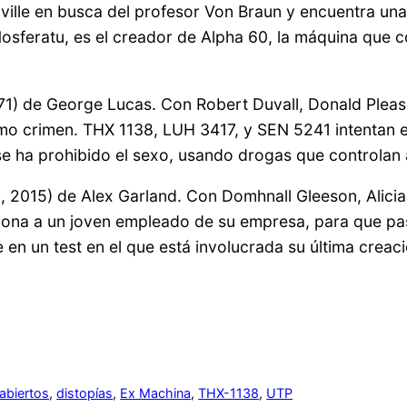
ville en busca del profesor Von Braun y encuentra u
sferatu, es el creador de Alpha 60, la máquina que c
71) de George Lucas. Con Robert Duvall, Donald Plea
imo crimen. THX 1138, LUH 3417, y SEN 5241 intentan e
 se ha prohibido el sexo, usando drogas que controlan 
a, 2015) de Alex Garland. Con Domhnall Gleeson, Alic
cciona a un joven empleado de su empresa, para que p
 en un test en el que está involucrada su última creac
abiertos
, 
distopías
, 
Ex Machina
, 
THX-1138
, 
UTP