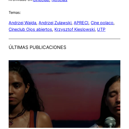
Temas:
Andrzej Wajda
, 
Andrzej Zulawski
, 
APRECI
, 
Cine polaco
, 
Cineclub Ojos abiertos
, 
Krzysztof Kieslowski
, 
UTP
ÚLTIMAS PUBLICACIONES