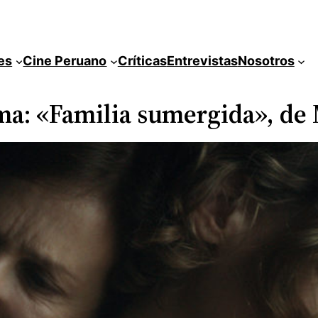
es
Cine Peruano
Críticas
Entrevistas
Nosotros
Lima: «Familia sumergida», de