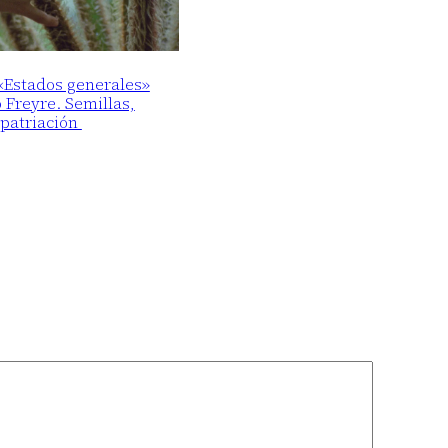
 «Estados generales»
o Freyre. Semillas,
epatriación