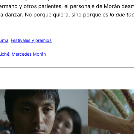
hermano y otros parientes, el personaje de Morán deam
 a danzar. No porque quiera, sino porque es
lo que to
 Lima
, 
Festivales y premios
Alché
, 
Mercedes Morán