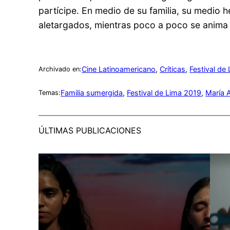
partícipe. En medio de su familia, su medio 
aletargados, mientras poco a poco se anima
Cine Latinoamericano
, 
Críticas
, 
Festival de
Archivado en:
Familia sumergida
, 
Festival de Lima 2019
, 
María 
Temas:
ÚLTIMAS PUBLICACIONES