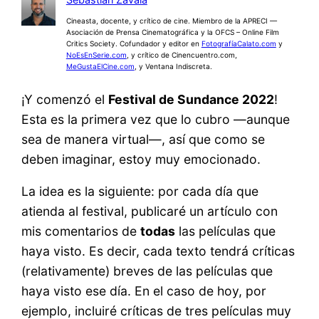
Cineasta, docente, y crítico de cine. Miembro de la APRECI —
Asociación de Prensa Cinematográfica y la OFCS – Online Film
Critics Society. Cofundador y editor en
FotografíaCalato.com
y
NoEsEnSerie.com
, y crítico de Cinencuentro.com,
MeGustaElCine.com
, y Ventana Indiscreta.
¡Y comenzó el
Festival de Sundance 2022
!
Esta es la primera vez que lo cubro —aunque
sea de manera virtual—, así que como se
deben imaginar, estoy muy emocionado.
La idea es la siguiente: por cada día que
atienda al festival, publicaré un artículo con
mis comentarios de
todas
las películas que
haya visto. Es decir, cada texto tendrá críticas
(relativamente) breves de las películas que
haya visto ese día. En el caso de hoy, por
ejemplo, incluiré críticas de tres películas muy