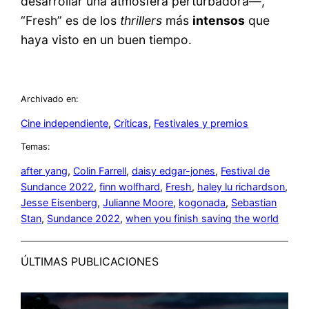
desarrollar una atmósfera perturbadora—,
“Fresh” es de los
thrillers
más
intensos
que
haya visto en un buen tiempo.
Archivado en:
Cine independiente
, 
Críticas
, 
Festivales y premios
Temas:
after yang
, 
Colin Farrell
, 
daisy edgar-jones
, 
Festival de
Sundance 2022
, 
finn wolfhard
, 
Fresh
, 
haley lu richardson
, 
Jesse Eisenberg
, 
Julianne Moore
, 
kogonada
, 
Sebastian
Stan
, 
Sundance 2022
, 
when you finish saving the world
ÚLTIMAS PUBLICACIONES