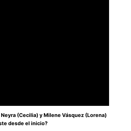
a Neyra (Cecilia) y Milene Vásquez (Lorena)
ste desde el inicio?