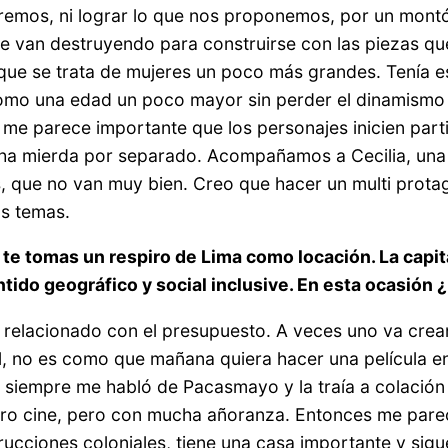
remos, ni lograr lo que nos proponemos, por un montó
e van destruyendo para construirse con las piezas que
rque se trata de mujeres un poco más grandes. Tenía e
omo una edad un poco mayor sin perder el dinamismo
 me parece importante que los personajes inicien parti
cha mierda por separado. Acompañamos a Cecilia, una 
que no van muy bien. Creo que hacer un multi protagó
os temas.
 te tomas un respiro de Lima como locación. La capi
entido geográfico y social inclusive. En esta ocasió
a relacionado con el presupuesto. A veces uno va crean
, no es como que mañana quiera hacer una película en 
 siempre me habló de Pacasmayo y la traía a colación 
tro cine, pero con mucha añoranza. Entonces me parec
ucciones coloniales, tiene una casa importante y sig