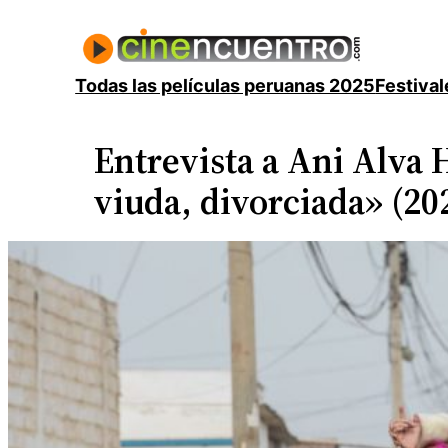
Saltar
al
contenido
Todas las películas peruanas 2025
Festival
Entrevista a Ani Alva H
viuda, divorciada» (20