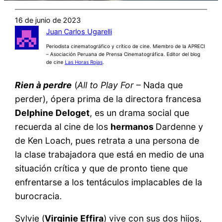
16 de junio de 2023
Juan Carlos Ugarelli
Periodista cinematográfico y crítico de cine. Miembro de la APRECI
– Asociación Peruana de Prensa Cinematográfica. Editor del blog
de cine
Las Horas Rojas
.
Rien à perdre
(
All to Play For
– Nada que
perder), ópera prima de la directora francesa
Delphine Deloget
, es un drama social que
recuerda al cine de los
hermanos
Dardenne y
de Ken Loach, pues retrata a una persona de
la clase trabajadora que está en medio de una
situación crítica y que de pronto tiene que
enfrentarse a los tentáculos implacables de la
burocracia.
Sylvie (
Virginie Effira
) vive con sus dos hijos,