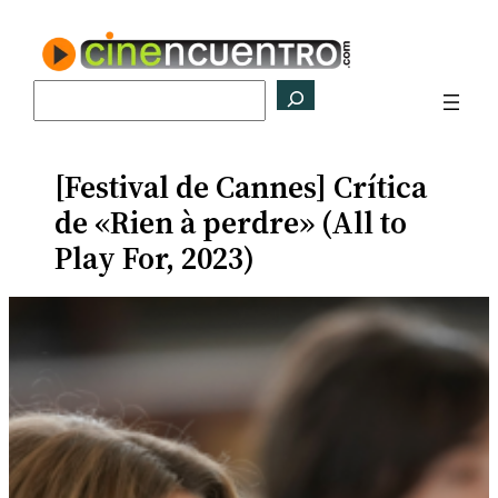
Saltar
al
contenido
Buscar
[Festival de Cannes] Crítica
de «Rien à perdre» (All to
Play For, 2023)