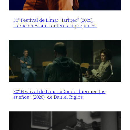
30° Festival de Lima: “Jaripeo” (2026),
tradiciones sin fronteras ni prejuicios
30° Festival de Lima: «Donde duermen los
sueños» (2026), de Daniel Riglos