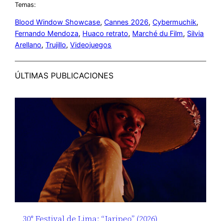
Temas:
Blood Window Showcase
, 
Cannes 2026
, 
Cybermuchik
, 
Fernando Mendoza
, 
Huaco retrato
, 
Marché du Film
, 
Silvia
Arellano
, 
Trujillo
, 
Videojuegos
ÚLTIMAS PUBLICACIONES
30° Festival de Lima: “Jaripeo” (2026),