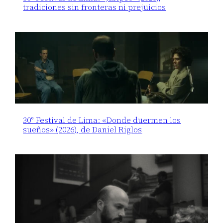
tradiciones sin fronteras ni prejuicios
30° Festival de Lima: «Donde duermen los
sueños» (2026), de Daniel Riglos