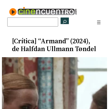
Saltar
al
contenido
Buscar
[Crítica] “Armand” (2024),
de Halfdan Ullmann Tøndel