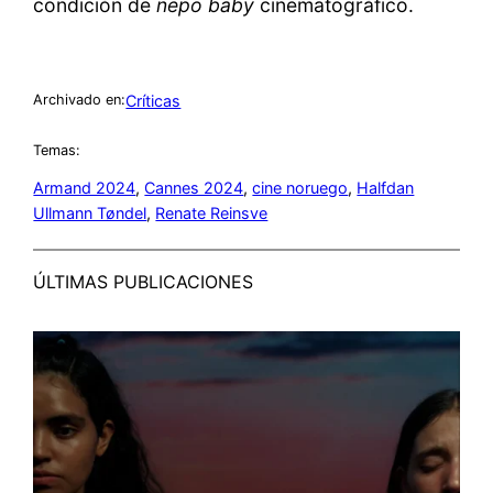
condición de
nepo baby
cinematográfico.
Críticas
Archivado en:
Temas:
Armand 2024
, 
Cannes 2024
, 
cine noruego
, 
Halfdan
Ullmann Tøndel
, 
Renate Reinsve
ÚLTIMAS PUBLICACIONES