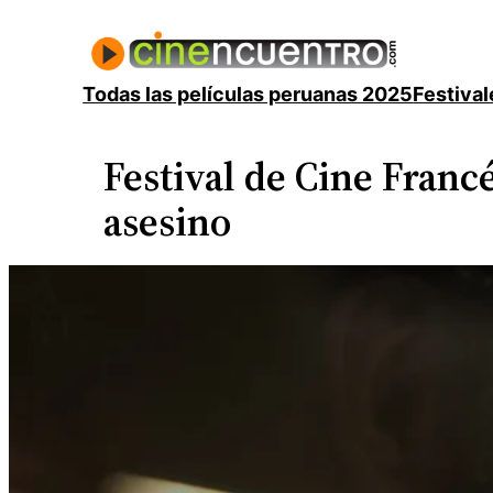
Saltar
al
contenido
Todas las películas peruanas 2025
Festival
Festival de Cine Francé
asesino