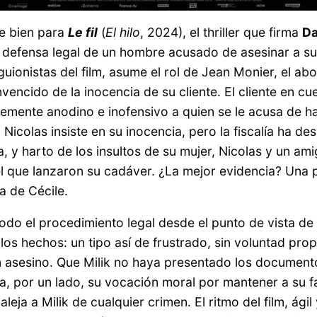
te bien para
Le fil
(
El hilo
, 2024), el thriller que firma
Da
a defensa legal de un hombre acusado de asesinar a su
uionistas del film, asume el rol de Jean Monier, el ab
vencido de la inocencia de su cliente. El cliente en cue
temente anodino e inofensivo a quien se le acusa de h
icolas insiste en su inocencia, pero la fiscalía ha de
da, y harto de los insultos de su mujer, Nicolas y un 
el que lanzaron su cadáver. ¿La mejor evidencia? Una p
a de Cécile.
e todo el procedimiento legal desde el punto de vista d
 los hechos: un tipo así de frustrado, sin voluntad pro
 asesino. Que Milik no haya presentado los documento
ra, por un lado, su vocación moral por mantener a su f
leja a Milik de cualquier crimen. El ritmo del film, ági