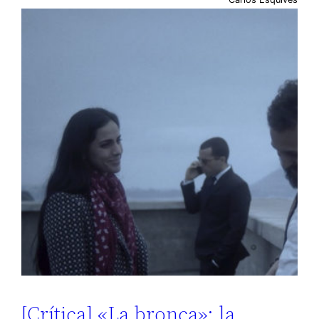
[Crítica] «La bronca»: la