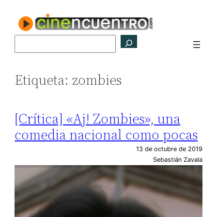
Saltar
al
contenido
Buscar
Etiqueta:
zombies
[Crítica] «Aj! Zombies», una
comedia nacional como pocas
13 de octubre de 2019
Sebastián Zavala