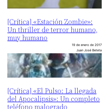
[Crítica] «Estación Zombie»:
Un thriller de terror humano,
muy humano
19 de enero de 2017
Juan José Beteta
[Crítica] «El Pulso: La llegada
del Apocalipsis»: Un completo
teléfono malogrado