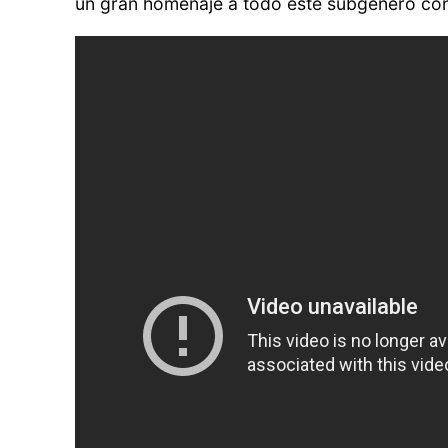
un gran homenaje a todo este subgénero convi