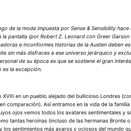
ego de la moda impuesta por Sense & Sensibility hace 
a la pantalla (por Robert Z. Leonard con Greer Garson
adoras e inconformes historias de la Austen deben es
mite sin más disfraces a ese universo jerárquico y excl
personal de su época es que se sostiene el gran interé
 es la excepción.
glo XVIII en un pueblo alejado del bullicioso Londres 
en comparación). Así entramos en la vida de la familia
cuyos ojos vemos todos los avatares sentimentales y s
omo tantas heroínas (incluso de las hermanas Bronte o 
 los sentimientos más avaros y ociosos del mundo que