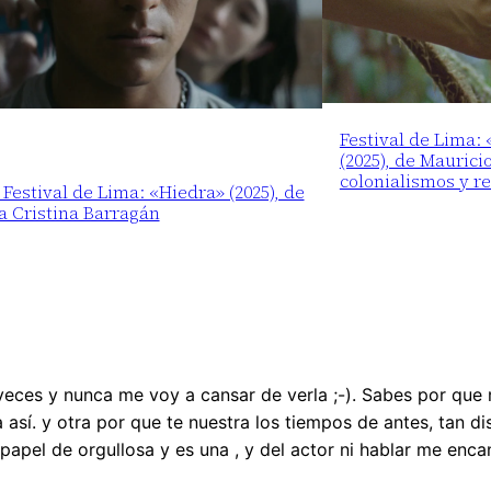
Festival de Lima:
(2025), de Maurici
colonialismos y r
 Festival de Lima: «Hiedra» (2025), de
a Cristina Barragán
veces y nunca me voy a cansar de verla ;-). Sabes por que
 así. y otra por que te nuestra los tiempos de antes, tan d
 papel de orgullosa y es una , y del actor ni hablar me enc