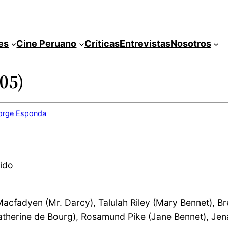
es
Cine Peruano
Críticas
Entrevistas
Nosotros
005)
orge Esponda
nido
Macfadyen (Mr. Darcy), Talulah Riley (Mary Bennet), B
atherine de Bourg), Rosamund Pike (Jane Bennet), Jen