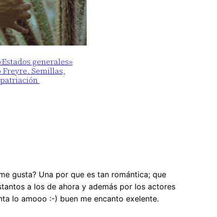
 «Estados generales»
o Freyre. Semillas,
epatriación
 me gusta? Una por que es tan romántica; que
istantos a los de ahora y además por los actores
anta lo amooo :-) buen me encanto exelente.