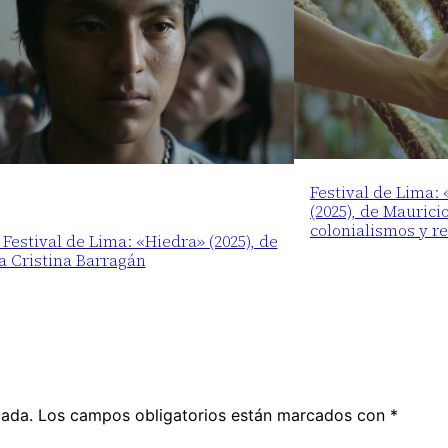
Festival de Lima:
(2025), de Maurici
colonialismos y r
 Festival de Lima: «Hiedra» (2025), de
a Cristina Barragán
cada.
Los campos obligatorios están marcados con
*