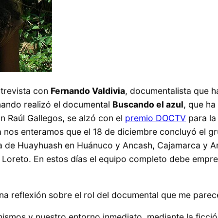
ntrevista con
Fernando Valdivia
, documentalista que h
nando realizó el documental
Buscando el azul
, que ha
on Raúl Gallegos, se alzó con el
premio DOCTV
para la
a nos enteramos que el 18 de diciembre concluyó el gr
llera de Huayhuash en Huánuco y Ancash, Cajamarca y
 Loreto. En estos días el equipo completo debe empre
 reflexión sobre el rol del documental que me parece
smos y nuestro entorno inmediato, mediante la ficció