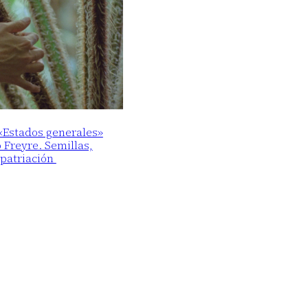
 «Estados generales»
o Freyre. Semillas,
epatriación