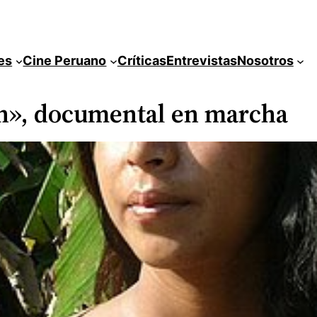
es
Cine Peruano
Críticas
Entrevistas
Nosotros
n», documental en marcha