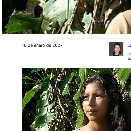
18 de enero de 2007
L
Co
al